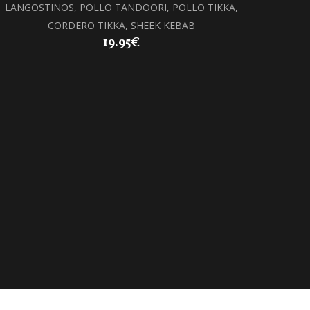
LANGOSTINOS, POLLO TANDOORI, POLLO TIKKA,
CORDERO TIKKA, SHEEK KEBAB
19.95€