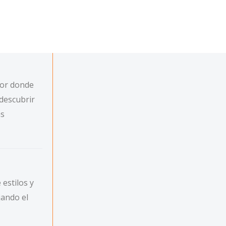
dor donde
 descubrir
as
estilos y
jando el