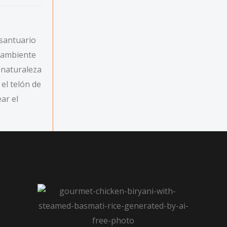
 santuario
l ambiente
 naturaleza
el telón de
ar el