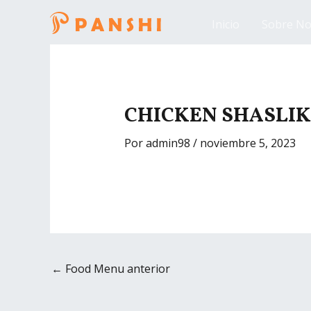
Ir
Inicio
Sobre No
al
contenido
Navegación
de
entradas
CHICKEN SHASLIK
Por
admin98
/
noviembre 5, 2023
←
Food Menu anterior