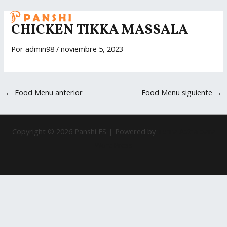
Ir
Navegación
MAI
al
de
CHICKEN TIKKA MASSALA
ME
contenido
entradas
Por
admin98
/
noviembre 5, 2023
←
Food Menu anterior
Food Menu siguiente
→
Copyright © 2026 Panshi ES | Powered by
Tema Astra para
WordPress