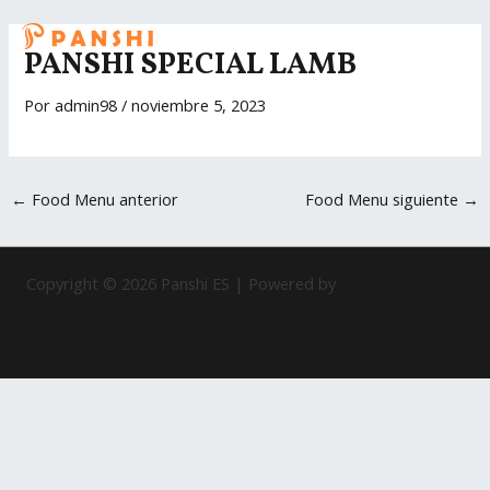
Ir
Navegación
MAI
al
de
PANSHI SPECIAL LAMB
ME
contenido
entradas
Por
admin98
/
noviembre 5, 2023
←
Food Menu anterior
Food Menu siguiente
→
Copyright © 2026 Panshi ES | Powered by
Tema Astra para
WordPress