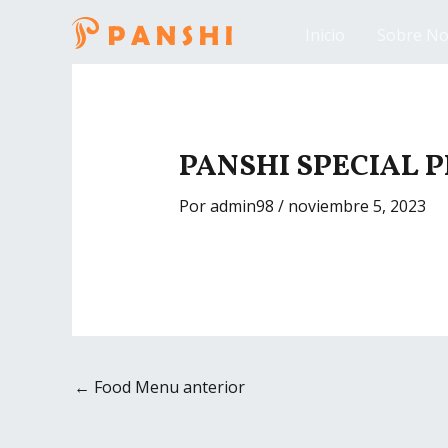
Ir
Inicio
Sobre No
al
contenido
Navegación
de
entradas
PANSHI SPECIAL 
Por
admin98
/
noviembre 5, 2023
←
Food Menu anterior