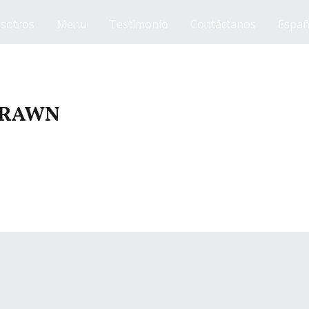
sotros
Menu
Testimonio
Contáctanos
Españ
PRAWN