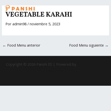
Ir
Navegación
MAI
al
de
VEGETABLE KARAHI
ME
contenido
entradas
Por
admin98
/
noviembre 5, 2023
←
Food Menu anterior
Food Menu siguiente
→
Copyright © 2026 Panshi ES | Powered by
Tema Astra para
WordPress