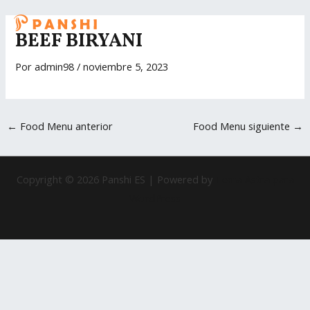
Ir
Navegación
MAI
al
de
BEEF BIRYANI
ME
contenido
entradas
Por
admin98
/
noviembre 5, 2023
←
Food Menu anterior
Food Menu siguiente
→
Copyright © 2026 Panshi ES | Powered by
Tema Astra para
WordPress